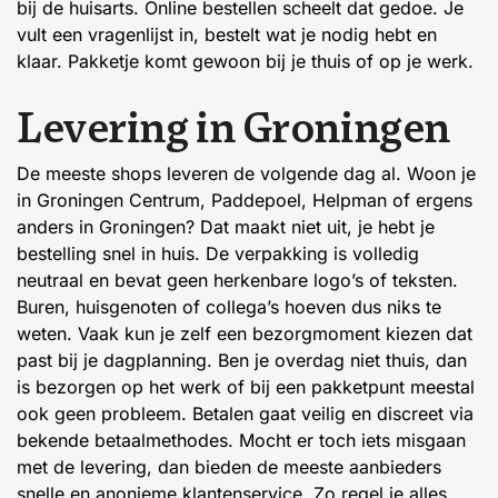
bij de huisarts. Online bestellen scheelt dat gedoe. Je
vult een vragenlijst in, bestelt wat je nodig hebt en
klaar. Pakketje komt gewoon bij je thuis of op je werk.
L
e
v
e
r
i
n
g
i
n
G
r
o
n
i
n
g
e
n
De meeste shops leveren de volgende dag al. Woon je
in Groningen Centrum, Paddepoel, Helpman of ergens
anders in Groningen? Dat maakt niet uit, je hebt je
bestelling snel in huis. De verpakking is volledig
neutraal en bevat geen herkenbare logo’s of teksten.
Buren, huisgenoten of collega’s hoeven dus niks te
weten. Vaak kun je zelf een bezorgmoment kiezen dat
past bij je dagplanning. Ben je overdag niet thuis, dan
is bezorgen op het werk of bij een pakketpunt meestal
ook geen probleem. Betalen gaat veilig en discreet via
bekende betaalmethodes. Mocht er toch iets misgaan
met de levering, dan bieden de meeste aanbieders
snelle en anonieme klantenservice. Zo regel je alles