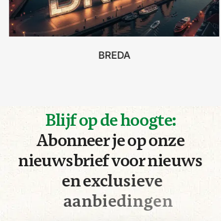
BREDA
B
l
i
j
f
o
p
d
e
h
o
o
g
t
e
:
A
b
o
n
n
e
e
r
j
e
o
p
o
n
z
e
n
i
e
u
w
s
b
r
i
e
f
v
o
o
r
n
i
e
u
w
s
e
n
e
x
c
l
u
s
i
e
v
e
a
a
n
b
i
e
d
i
n
g
e
n