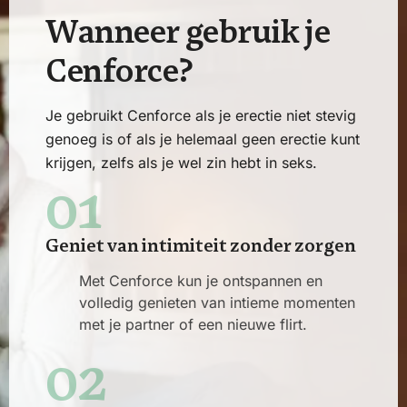
W
a
n
n
e
e
r
g
e
b
r
u
i
k
j
e
C
e
n
f
o
r
c
e
?
Je gebruikt Cenforce als je erectie niet stevig
genoeg is of als je helemaal geen erectie kunt
krijgen, zelfs als je wel zin hebt in seks.
01
Geniet van intimiteit zonder zorgen
Met Cenforce kun je ontspannen en
volledig genieten van intieme momenten
met je partner of een nieuwe flirt.
02