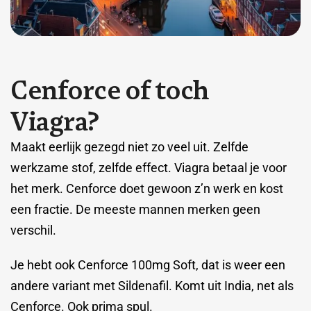
C
e
n
f
o
r
c
e
o
f
t
o
c
h
V
i
a
g
r
a
?
Maakt eerlijk gezegd niet zo veel uit. Zelfde
werkzame stof, zelfde effect. Viagra betaal je voor
het merk. Cenforce doet gewoon z’n werk en kost
een fractie. De meeste mannen merken geen
verschil.
Je hebt ook Cenforce 100mg Soft, dat is weer een
andere variant met Sildenafil. Komt uit India, net als
Cenforce. Ook prima spul.