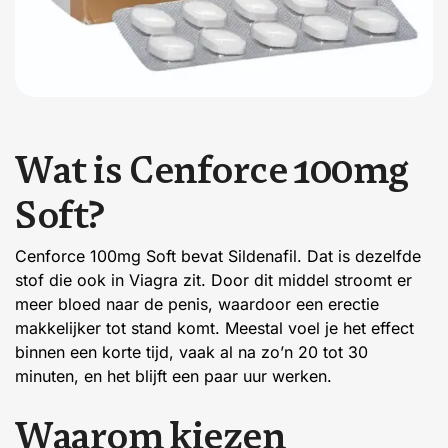
W
a
t
i
s
C
e
n
f
o
r
c
e
1
0
0
m
g
S
o
f
t
?
Cenforce 100mg Soft bevat Sildenafil. Dat is dezelfde
stof die ook in Viagra zit. Door dit middel stroomt er
meer bloed naar de penis, waardoor een erectie
makkelijker tot stand komt. Meestal voel je het effect
binnen een korte tijd, vaak al na zo’n 20 tot 30
minuten, en het blijft een paar uur werken.
W
a
a
r
o
m
k
i
e
z
e
n