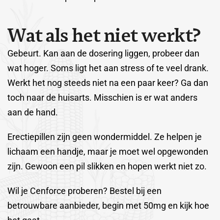
W
a
t
a
l
s
h
e
t
n
i
e
t
w
e
r
k
t
?
Gebeurt. Kan aan de dosering liggen, probeer dan
wat hoger. Soms ligt het aan stress of te veel drank.
Werkt het nog steeds niet na een paar keer? Ga dan
toch naar de huisarts. Misschien is er wat anders
aan de hand.
Erectiepillen zijn geen wondermiddel. Ze helpen je
lichaam een handje, maar je moet wel opgewonden
zijn. Gewoon een pil slikken en hopen werkt niet zo.
Wil je Cenforce proberen? Bestel bij een
betrouwbare aanbieder, begin met 50mg en kijk hoe