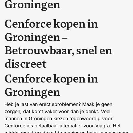
G
r
o
n
i
n
g
e
n
C
e
n
f
o
r
c
e
k
o
p
e
n
i
n
G
r
o
n
i
n
g
e
n
–
B
e
t
r
o
u
w
b
a
a
r
,
s
n
e
l
e
n
d
i
s
c
r
e
e
t
C
e
n
f
o
r
c
e
k
o
p
e
n
i
n
G
r
o
n
i
n
g
e
n
Heb je last van erectieproblemen? Maak je geen
zorgen, dat komt vaker voor dan je denkt. Veel
mannen in Groningen kiezen tegenwoordig voor
Cenforce als betaalbaar alternatief voor Viagra. Het
middel werkt op dezelfde manier en helpt je weer meer