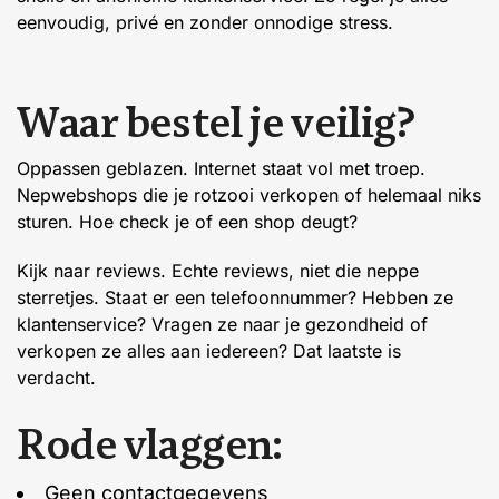
eenvoudig, privé en zonder onnodige stress.
W
a
a
r
b
e
s
t
e
l
j
e
v
e
i
l
i
g
?
Oppassen geblazen. Internet staat vol met troep.
Nepwebshops die je rotzooi verkopen of helemaal niks
sturen. Hoe check je of een shop deugt?
Kijk naar reviews. Echte reviews, niet die neppe
sterretjes. Staat er een telefoonnummer? Hebben ze
klantenservice? Vragen ze naar je gezondheid of
verkopen ze alles aan iedereen? Dat laatste is
verdacht.
R
o
d
e
v
l
a
g
g
e
n
:
Geen contactgegevens