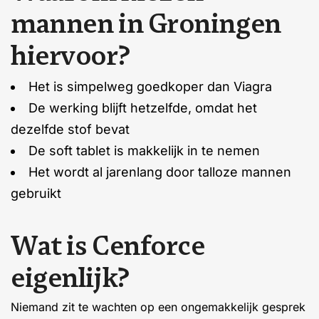
m
a
n
n
e
n
i
n
G
r
o
n
i
n
g
e
n
h
i
e
r
v
o
o
r
?
Het is simpelweg goedkoper dan Viagra
De werking blijft hetzelfde, omdat het
dezelfde stof bevat
De soft tablet is makkelijk in te nemen
Het wordt al jarenlang door talloze mannen
gebruikt
W
a
t
i
s
C
e
n
f
o
r
c
e
e
i
g
e
n
l
i
j
k
?
Niemand zit te wachten op een ongemakkelijk gesprek