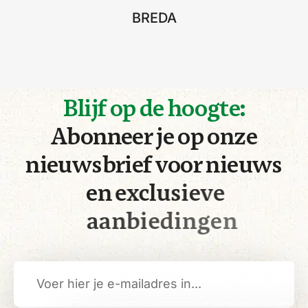
BREDA
B
l
i
j
f
o
p
d
e
h
o
o
g
t
e
:
A
b
o
n
n
e
e
r
j
e
o
p
o
n
z
e
n
i
e
u
w
s
b
r
i
e
f
v
o
o
r
n
i
e
u
w
s
e
n
e
x
c
l
u
s
i
e
v
e
a
a
n
b
i
e
d
i
n
g
e
n