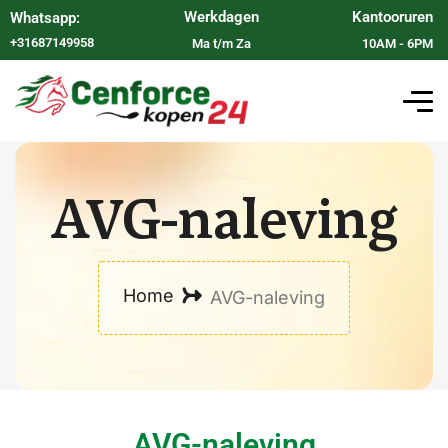
Werkdagen
Kantooruren
Whatsapp:
+31687149958
Ma t/m Za
10AM - 6PM
AVG-naleving
Home
AVG-naleving
AVG-naleving