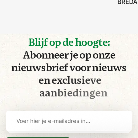
BREDA
B
l
i
j
f
o
p
d
e
h
o
o
g
t
e
:
A
b
o
n
n
e
e
r
j
e
o
p
o
n
z
e
n
i
e
u
w
s
b
r
i
e
f
v
o
o
r
n
i
e
u
w
s
e
n
e
x
c
l
u
s
i
e
v
e
a
a
n
b
i
e
d
i
n
g
e
n