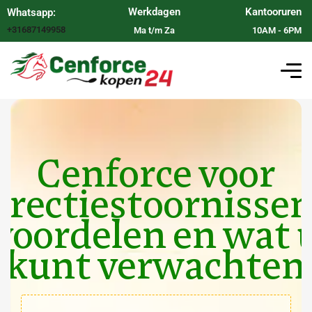
Werkdagen
Kantooruren
Whatsapp:
+31687149958
Ma t/m Za
10AM - 6PM
Cenforce voor
erectiestoornissen
voordelen en wat 
kunt verwachten