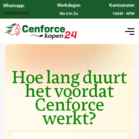
Werkdagen
Kantooruren
Whatsapp:
+31687149958
Ma t/m Za
10AM - 6PM
Hoe lang duurt
het voordat
Cenforce
werkt?