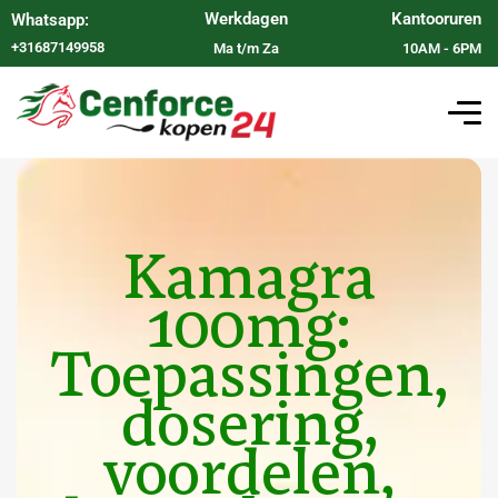
Werkdagen
Kantooruren
Whatsapp:
+31687149958
Ma t/m Za
10AM - 6PM
Kamagra
100mg:
Toepassingen,
dosering,
voordelen,