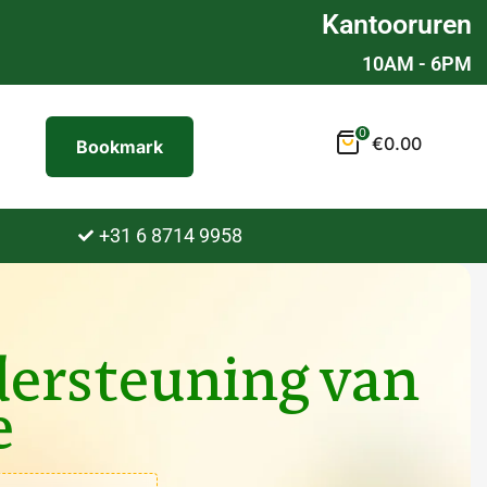
Kantooruren
10AM - 6PM
0
€
0.00
Bookmark
+31 6 8714 9958
dersteuning van
e