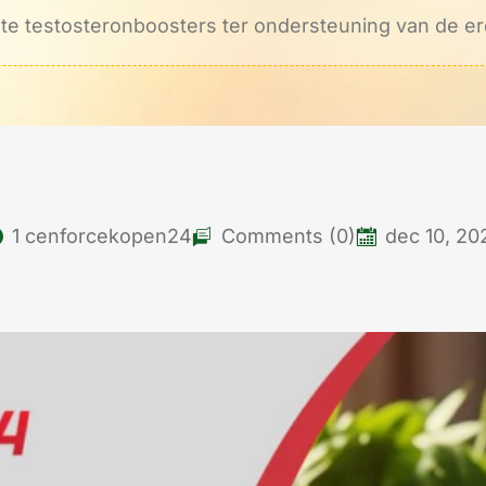
te testosteronboosters ter ondersteuning van de ere
1
cenforcekopen24
Comments (0)
dec 10, 20