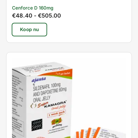
Cenforce D 160mg
€
48.40
-
€
505.00
Koop nu