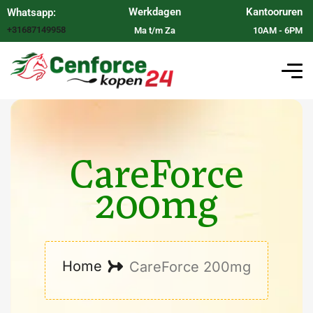
Werkdagen
Kantooruren
Whatsapp:
+31687149958
Ma t/m Za
10AM - 6PM
CareForce
200mg
Home
CareForce 200mg