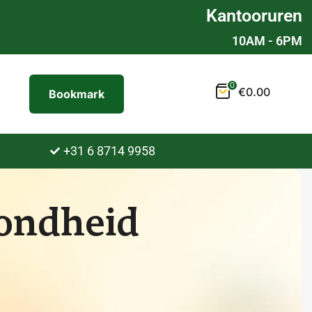
Kantooruren
10AM - 6PM
0
€
0.00
Bookmark
+31 6 8714 9958
zondheid