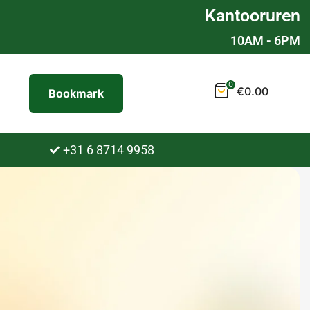
Kantooruren
10AM - 6PM
0
€
0.00
Bookmark
+31 6 8714 9958