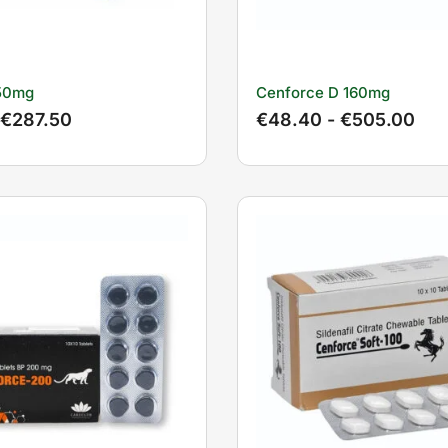
50mg
Cenforce D 160mg
€
287.50
€
48.40
-
€
505.00